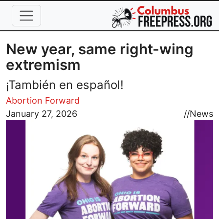
Skip to main content
New year, same right-wing
extremism
¡También en español!
Abortion Forward
Image
January 27, 2026
//
News